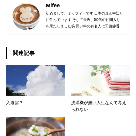
Mifee
初めまして、ミッフィーです 日本の真ん中辺り
に住んでいます そして最近、50代の仲間入り
を果たしました笑 同い年の有名人は工藤静香・
ナインティナインの岡村隆史・女芸人いとうあ
さこさんetc…
関連記事
入道雲？
洗濯機が無い人生なんて考え
られない