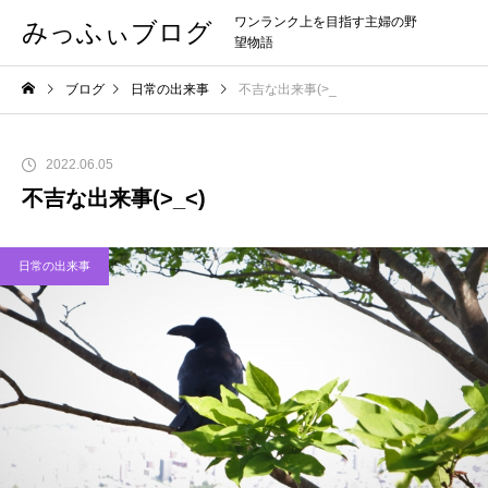
ワンランク上を目指す主婦の野
みっふぃブログ
望物語
ブログ
日常の出来事
不吉な出来事(>_
2022.06.05
不吉な出来事(>_<)
日常の出来事