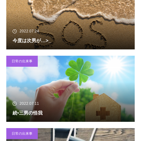
2022.07.24
今度は次男が…>_
日常の出来事
2022.07.11
続•三男の怪我
日常の出来事